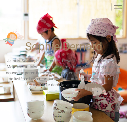
Sophie Bernard
Je suis Sophie, blogueuse et fervente adepte de la méthode
Montessori. Mon but est de démystifier Montessori pour les
nouveaux parents et éducateurs, en offrant des astuces, des
activités et des ressources pour intégrer facilement cette
méthode dans la vie quotidienne.