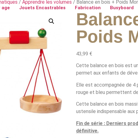
atiques
/
Apprendre les volumes
/ Balance en bois + Poids Mo
 age
Jouets Encastrables
Fabrication
Busyboard
Balance
Poids 
43,99
€
Cette balance en bois est un
permet aux enfants de dévelo
Elle est accompagnée de 4 po
rouge et bleu permettent de
Cette balance en bois massi
ustensile indispensable aux
Fin de série : Derniers pro
définitive.