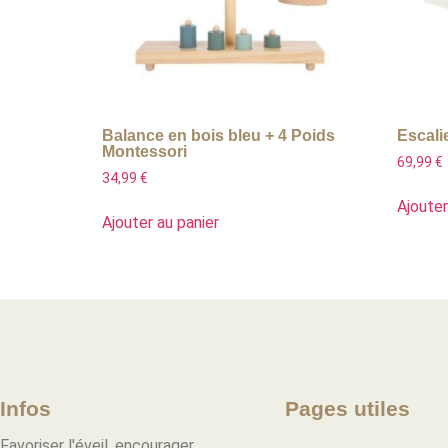
Balance en bois bleu + 4 Poids
Escali
Montessori
69,99
€
34,99
€
Ajouter
Ajouter au panier
Infos
Pages utiles
Favoriser l'éveil, encourager